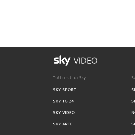
VIDEO
Tutti i siti di Sky:
Se
SKY SPORT
S
SKY TG 24
S
SKY VIDEO
N
SKY ARTE
S