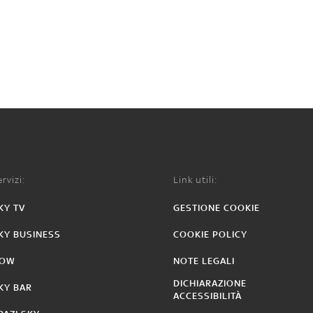
rvizi:
Link utili:
KY TV
GESTIONE COOKIE
KY BUSINESS
COOKIE POLICY
OW
NOTE LEGALI
DICHIARAZIONE
KY BAR
ACCESSIBILITÀ