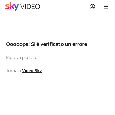
Ooooops! Si è verificato un errore
Riprova più tardi
Torna a
Video Sky