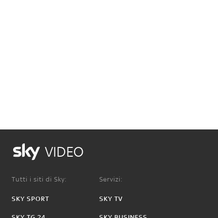
VIDEO
Tutti i siti di Sky:
Servizi:
SKY SPORT
SKY TV
SKY TG 24
SKY BUSINESS