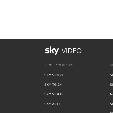
VIDEO
Tutti i siti di Sky:
Se
SKY SPORT
S
SKY TG 24
S
SKY VIDEO
N
SKY ARTE
S