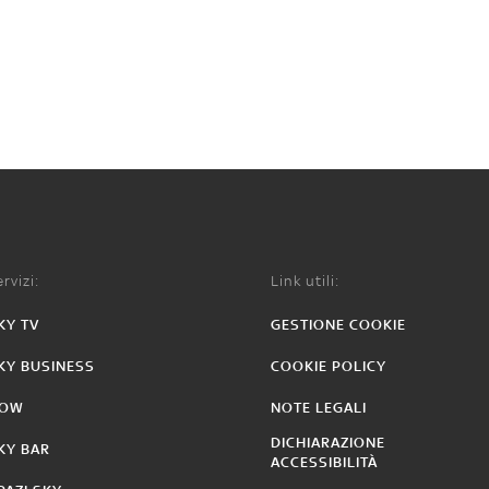
rvizi:
Link utili:
KY TV
GESTIONE COOKIE
KY BUSINESS
COOKIE POLICY
OW
NOTE LEGALI
DICHIARAZIONE
KY BAR
ACCESSIBILITÀ