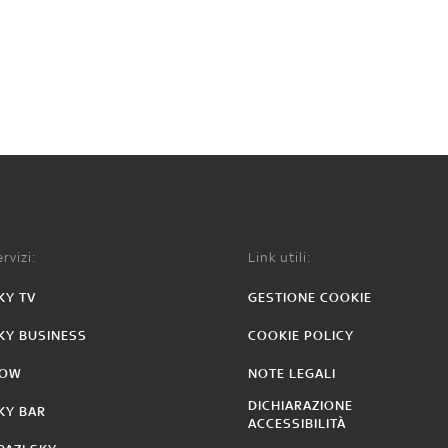
rvizi:
Link utili:
KY TV
GESTIONE COOKIE
KY BUSINESS
COOKIE POLICY
OW
NOTE LEGALI
DICHIARAZIONE
KY BAR
ACCESSIBILITÀ