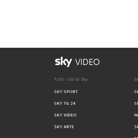
VIDEO
Tutti i siti di Sky:
Se
SKY SPORT
S
SKY TG 24
S
SKY VIDEO
N
SKY ARTE
S