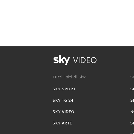
VIDEO
Tutti i siti di Sky:
Se
SKY SPORT
S
SKY TG 24
S
SKY VIDEO
N
SKY ARTE
S