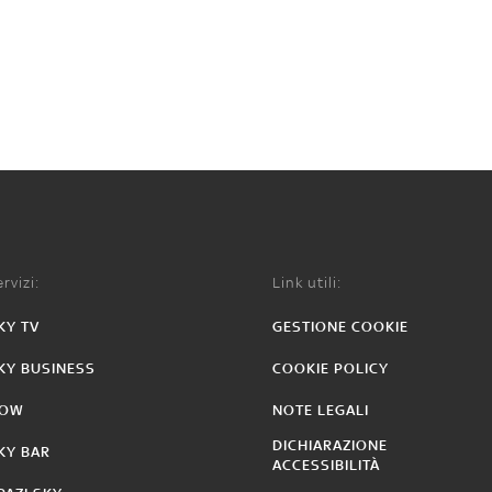
rvizi:
Link utili:
KY TV
GESTIONE COOKIE
KY BUSINESS
COOKIE POLICY
OW
NOTE LEGALI
DICHIARAZIONE
KY BAR
ACCESSIBILITÀ