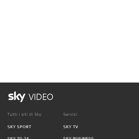
VIDEO
Tutti i siti di Sky:
Servizi:
SKY SPORT
SKY TV
SKY TG 24
SKY BUSINESS