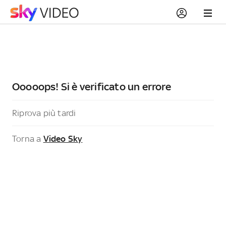
Ooooops! Si è verificato un errore
Riprova più tardi
Torna a
Video Sky