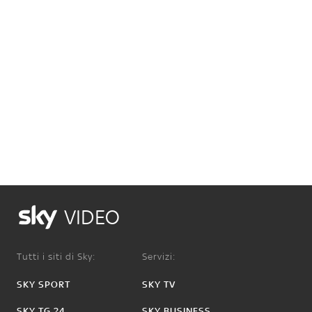
VIDEO
Tutti i siti di Sky:
Servizi:
SKY SPORT
SKY TV
SKY TG 24
SKY BUSINESS