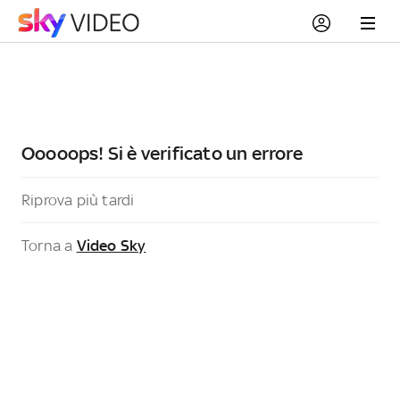
Ooooops! Si è verificato un errore
Riprova più tardi
Torna a
Video Sky