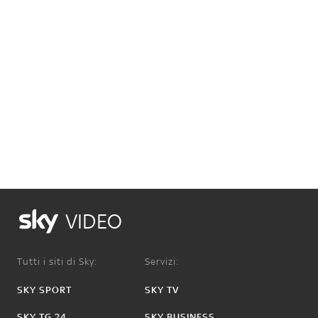
VIDEO
Tutti i siti di Sky:
Servizi:
SKY SPORT
SKY TV
SKY TG 24
SKY BUSINESS