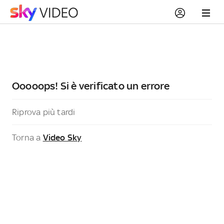
Ooooops! Si è verificato un errore
Riprova più tardi
Torna a
Video Sky