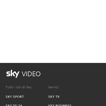
VIDEO
Tutti i siti di Sky:
Servizi:
SKY SPORT
SKY TV
SKY TG 24
SKY BUSINESS