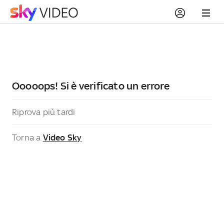
Ooooops! Si è verificato un errore
Riprova più tardi
Torna a
Video Sky