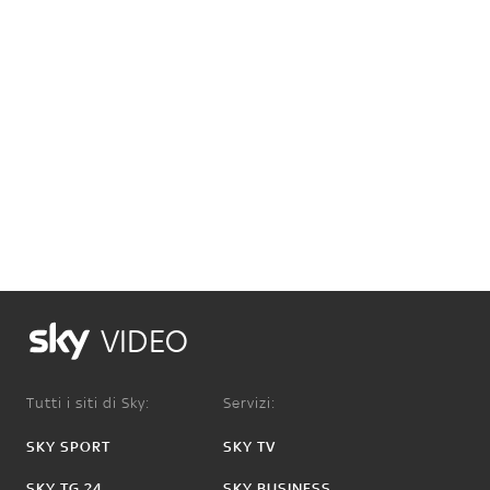
VIDEO
Tutti i siti di Sky:
Servizi:
SKY SPORT
SKY TV
SKY TG 24
SKY BUSINESS