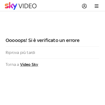
Ooooops! Si è verificato un errore
Riprova più tardi
Torna a
Video Sky