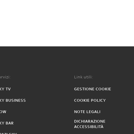
rvizi:
Link utili:
KY TV
GESTIONE COOKIE
KY BUSINESS
COOKIE POLICY
OW
NOTE LEGALI
DICHIARAZIONE
KY BAR
ACCESSIBILITÀ