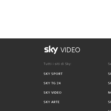
VIDEO
Tutti i siti di Sky:
Se
SKY SPORT
S
SKY TG 24
S
SKY VIDEO
N
SKY ARTE
S