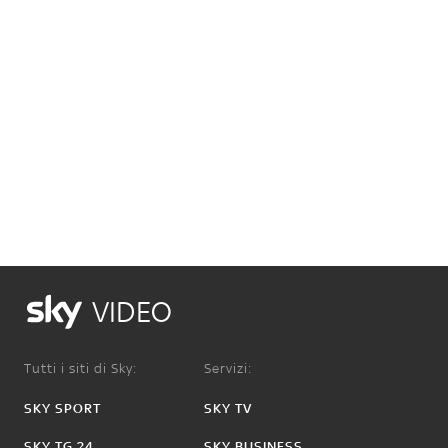
VIDEO
Tutti i siti di Sky:
Servizi:
SKY SPORT
SKY TV
SKY TG 24
SKY BUSINESS