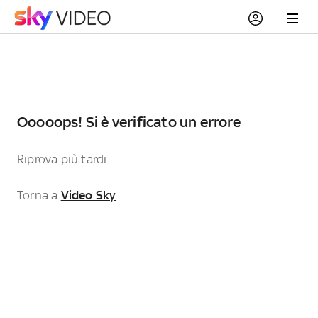
Ooooops! Si è verificato un errore
Riprova più tardi
Torna a
Video Sky