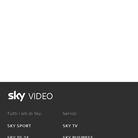
VIDEO
Tutti i siti di Sky:
Servizi:
SKY SPORT
SKY TV
SKY TG 24
SKY BUSINESS