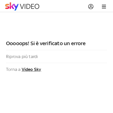
Ooooops! Si è verificato un errore
Riprova più tardi
Torna a
Video Sky