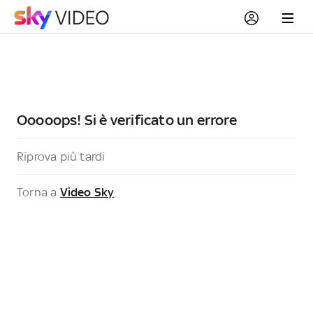
Ooooops! Si è verificato un errore
Riprova più tardi
Torna a
Video Sky