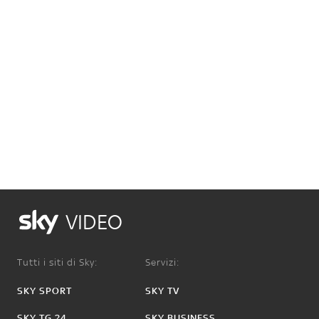
VIDEO
Tutti i siti di Sky:
Servizi:
SKY SPORT
SKY TV
SKY TG 24
SKY BUSINESS