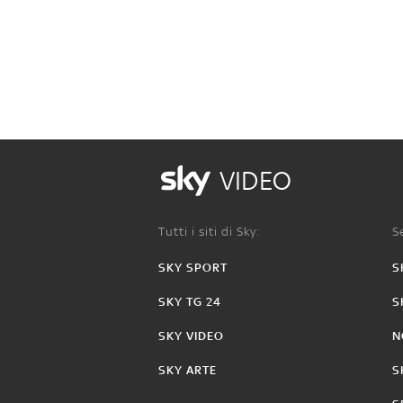
VIDEO
Tutti i siti di Sky:
Se
SKY SPORT
S
SKY TG 24
S
SKY VIDEO
N
SKY ARTE
S