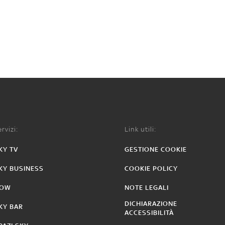
rvizi:
Link utili:
KY TV
GESTIONE COOKIE
KY BUSINESS
COOKIE POLICY
OW
NOTE LEGALI
DICHIARAZIONE
KY BAR
ACCESSIBILITÀ