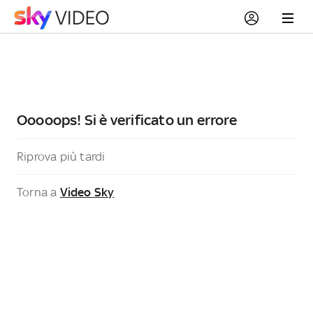
Ooooops! Si è verificato un errore
Riprova più tardi
Torna a
Video Sky