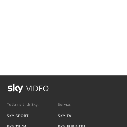
VIDEO
Tutti i siti di Sky:
Servizi:
SKY SPORT
SKY TV
SKY TG 24
SKY BUSINESS