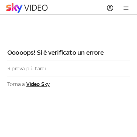
Ooooops! Si è verificato un errore
Riprova più tardi
Torna a
Video Sky