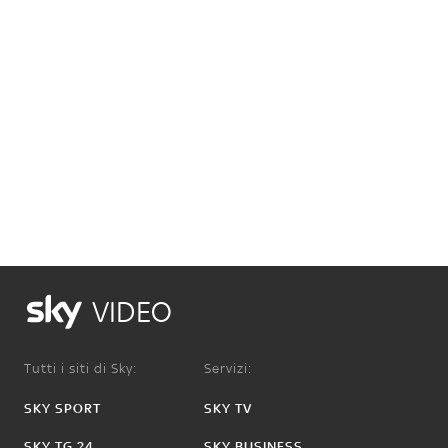
VIDEO
Tutti i siti di Sky:
Servizi:
SKY SPORT
SKY TV
SKY TG 24
SKY BUSINESS