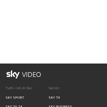
VIDEO
Tutti i siti di Sky:
Servizi:
SKY SPORT
SKY TV
SKY TG 24
SKY BUSINESS