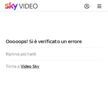
Ooooops! Si è verificato un errore
Riprova più tardi
Torna a
Video Sky