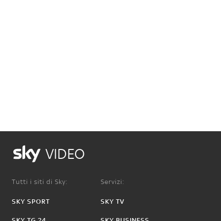
VIDEO
Tutti i siti di Sky:
Servizi:
SKY SPORT
SKY TV
SKY TG 24
SKY BUSINESS