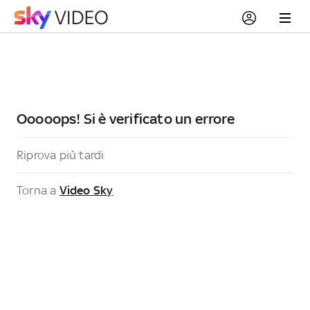
Ooooops! Si è verificato un errore
Riprova più tardi
Torna a
Video Sky