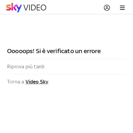
Ooooops! Si è verificato un errore
Riprova più tardi
Torna a
Video Sky