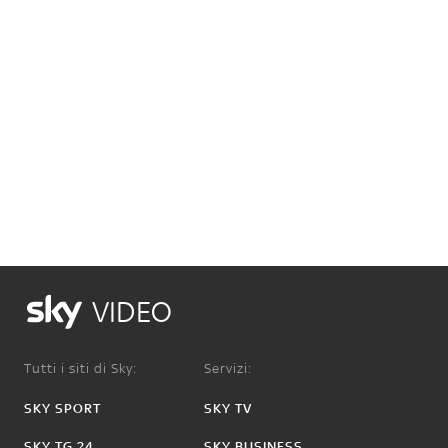
VIDEO
Tutti i siti di Sky:
Servizi:
SKY SPORT
SKY TV
SKY TG 24
SKY BUSINESS