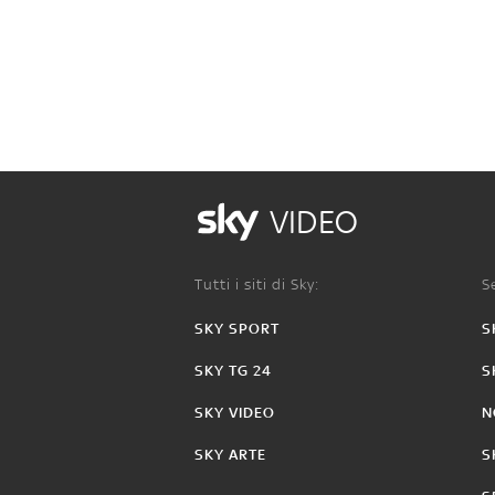
VIDEO
Tutti i siti di Sky:
Se
SKY SPORT
S
SKY TG 24
S
SKY VIDEO
N
SKY ARTE
S