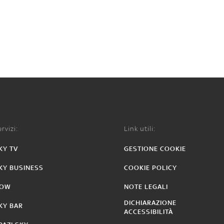
rvizi:
Link utili:
KY TV
GESTIONE COOKIE
KY BUSINESS
COOKIE POLICY
OW
NOTE LEGALI
DICHIARAZIONE
KY BAR
ACCESSIBILITÀ