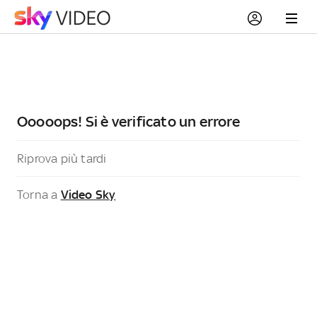
Ooooops! Si è verificato un errore
Riprova più tardi
Torna a
Video Sky