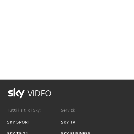
VIDEO
Tutti i siti di Sky:
Servizi:
SKY SPORT
SKY TV
SKY TG 24
SKY BUSINESS