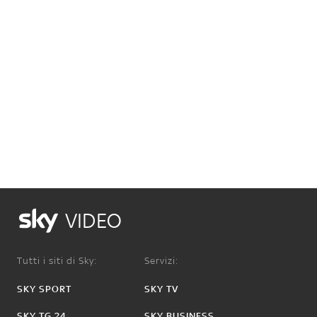
VIDEO
Tutti i siti di Sky:
Servizi:
SKY SPORT
SKY TV
SKY TG 24
SKY BUSINESS