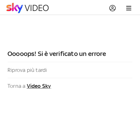
Ooooops! Si è verificato un errore
Riprova più tardi
Torna a
Video Sky