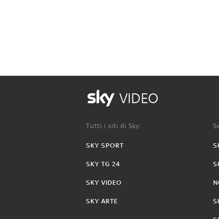
VIDEO
Tutti i siti di Sky:
Se
SKY SPORT
S
SKY TG 24
S
SKY VIDEO
N
SKY ARTE
S