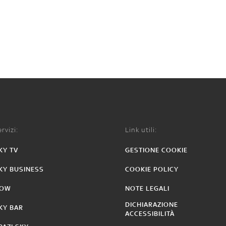
rvizi:
Link utili:
KY TV
GESTIONE COOKIE
KY BUSINESS
COOKIE POLICY
OW
NOTE LEGALI
DICHIARAZIONE
KY BAR
ACCESSIBILITÀ