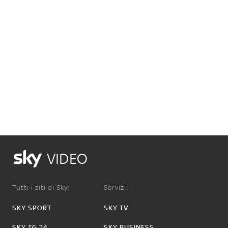
VIDEO
Tutti i siti di Sky:
Servizi:
SKY SPORT
SKY TV
SKY TG 24
SKY BUSINESS