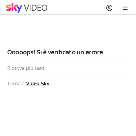
Ooooops! Si è verificato un errore
Riprova più tardi
Torna a
Video Sky