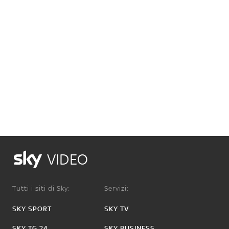
VIDEO
Tutti i siti di Sky:
Servizi:
SKY SPORT
SKY TV
SKY TG 24
SKY BUSINESS