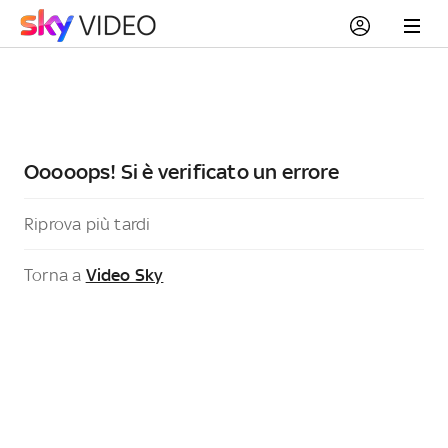
Ooooops! Si è verificato un errore
Riprova più tardi
Torna a
Video Sky