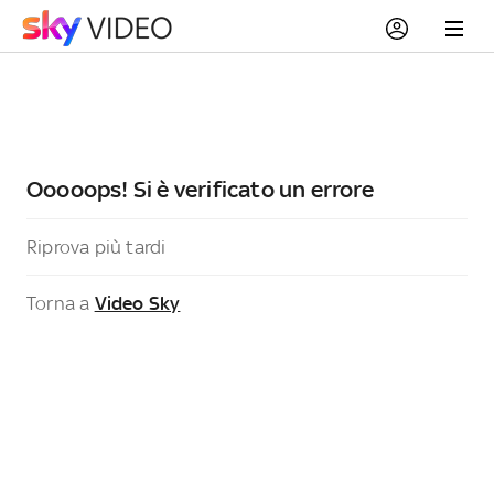
Ooooops! Si è verificato un errore
Riprova più tardi
Torna a
Video Sky