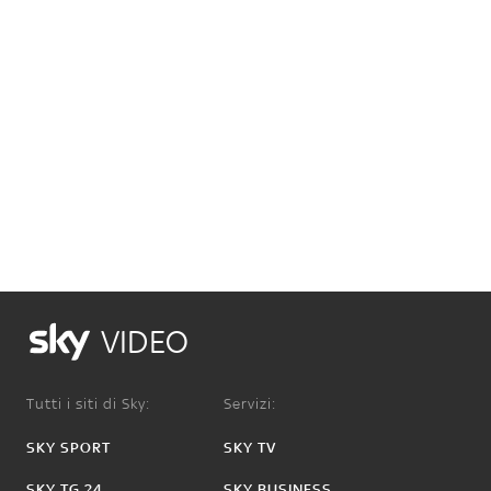
VIDEO
Tutti i siti di Sky:
Servizi:
SKY SPORT
SKY TV
SKY TG 24
SKY BUSINESS