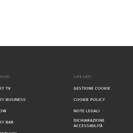
rvizi:
Link utili:
KY TV
GESTIONE COOKIE
KY BUSINESS
COOKIE POLICY
OW
NOTE LEGALI
DICHIARAZIONE
KY BAR
ACCESSIBILITÀ