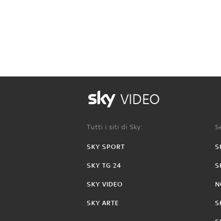
VIDEO
Tutti i siti di Sky:
Se
SKY SPORT
S
SKY TG 24
S
SKY VIDEO
N
SKY ARTE
S