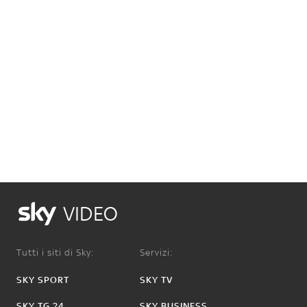
VIDEO
Tutti i siti di Sky:
Servizi:
SKY SPORT
SKY TV
SKY TG 24
SKY BUSINESS