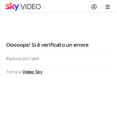
Ooooops! Si è verificato un errore
Riprova più tardi
Torna a
Video Sky