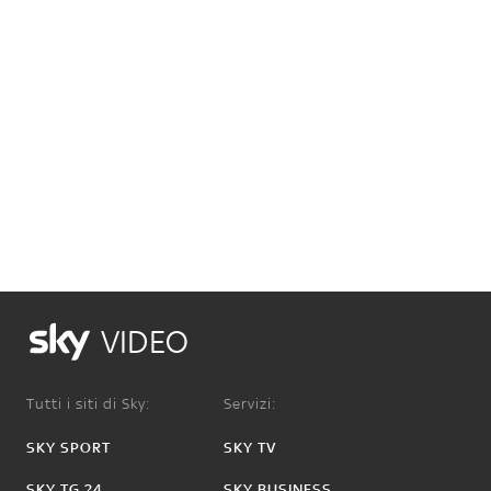
VIDEO
Tutti i siti di Sky:
Servizi:
SKY SPORT
SKY TV
SKY TG 24
SKY BUSINESS