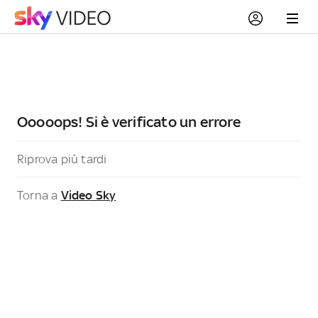
Ooooops! Si è verificato un errore
Riprova più tardi
Torna a
Video Sky