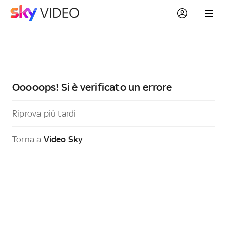
Ooooops! Si è verificato un errore
Riprova più tardi
Torna a
Video Sky