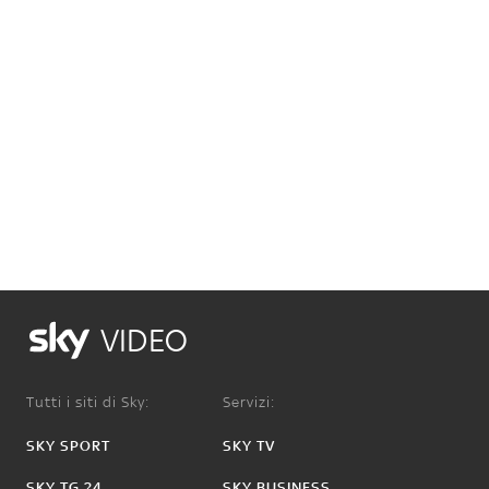
VIDEO
Tutti i siti di Sky:
Servizi:
SKY SPORT
SKY TV
SKY TG 24
SKY BUSINESS