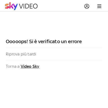
Ooooops! Si è verificato un errore
Riprova più tardi
Torna a
Video Sky