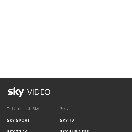
VIDEO
Tutti i siti di Sky:
Servizi:
SKY SPORT
SKY TV
SKY TG 24
SKY BUSINESS