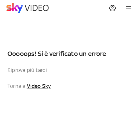
Ooooops! Si è verificato un errore
Riprova più tardi
Torna a
Video Sky