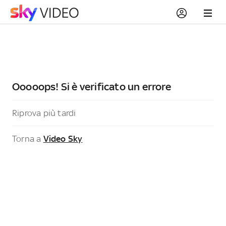
Ooooops! Si è verificato un errore
Riprova più tardi
Torna a
Video Sky