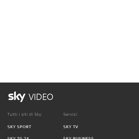
VIDEO
Tutti i siti di Sky:
Servizi:
SKY SPORT
SKY TV
SKY TG 24
SKY BUSINESS