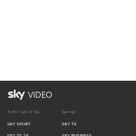
VIDEO
Tutti i siti di Sky:
Servizi:
SKY SPORT
SKY TV
SKY TG 24
SKY BUSINESS