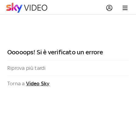
Ooooops! Si è verificato un errore
Riprova più tardi
Torna a
Video Sky