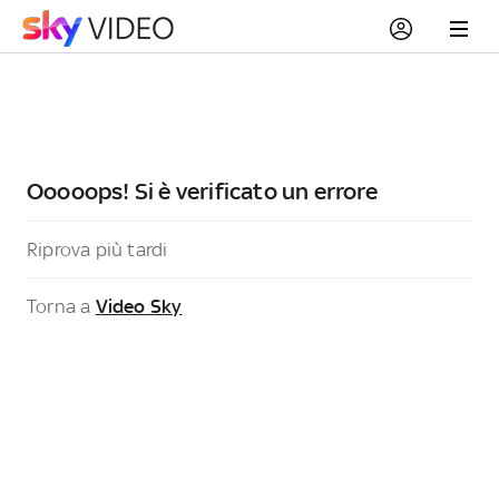
Ooooops! Si è verificato un errore
Riprova più tardi
Torna a
Video Sky