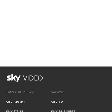
VIDEO
Tutti i siti di Sky:
Servizi:
SKY SPORT
SKY TV
SKY TG 24
SKY BUSINESS