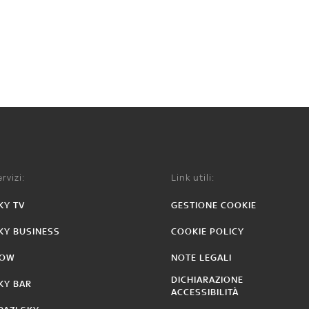
rvizi:
Link utili:
KY TV
GESTIONE COOKIE
KY BUSINESS
COOKIE POLICY
OW
NOTE LEGALI
DICHIARAZIONE
KY BAR
ACCESSIBILITÀ