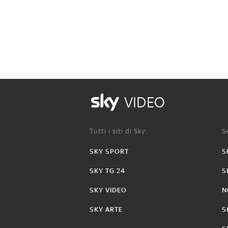
VIDEO
Tutti i siti di Sky:
Se
SKY SPORT
S
SKY TG 24
S
SKY VIDEO
N
SKY ARTE
S