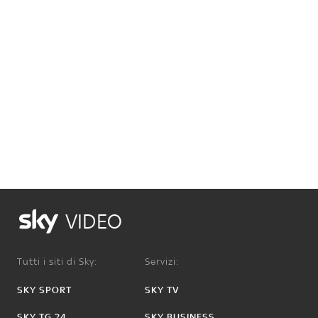
VIDEO
Tutti i siti di Sky:
Servizi:
SKY SPORT
SKY TV
SKY TG 24
SKY BUSINESS