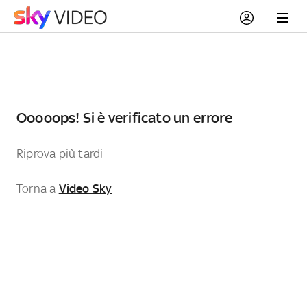
Ooooops! Si è verificato un errore
Riprova più tardi
Torna a
Video Sky