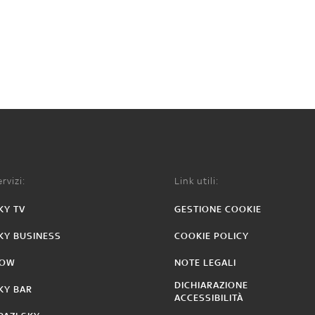
rvizi:
Link utili:
KY TV
GESTIONE COOKIE
KY BUSINESS
COOKIE POLICY
OW
NOTE LEGALI
DICHIARAZIONE
KY BAR
ACCESSIBILITÀ