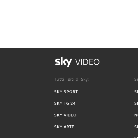
VIDEO
Tutti i siti di Sky:
Se
SKY SPORT
S
SKY TG 24
S
SKY VIDEO
N
SKY ARTE
S