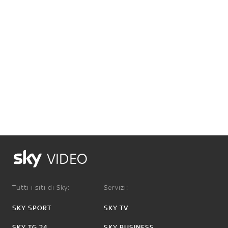
VIDEO
Tutti i siti di Sky:
Servizi:
SKY SPORT
SKY TV
SKY TG 24
SKY BUSINESS