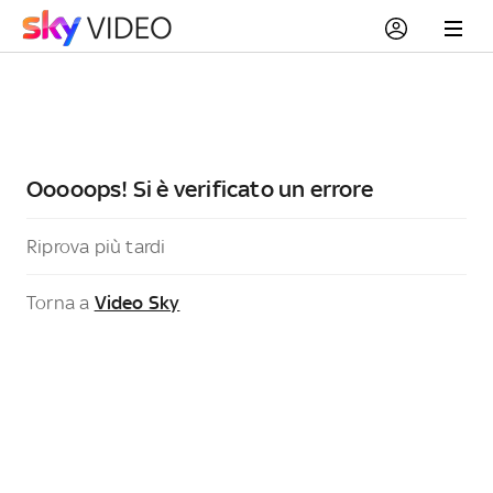
Ooooops! Si è verificato un errore
Riprova più tardi
Torna a
Video Sky