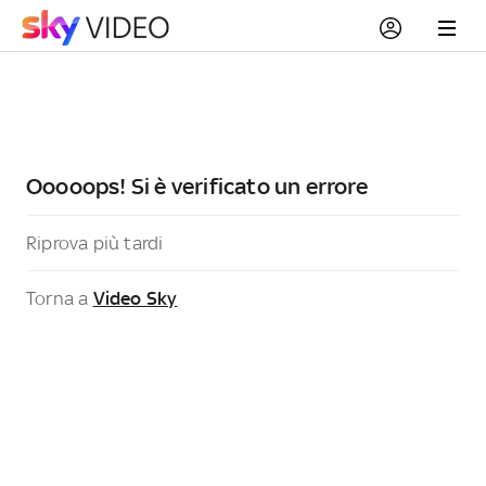
Ooooops! Si è verificato un errore
Riprova più tardi
Torna a
Video Sky