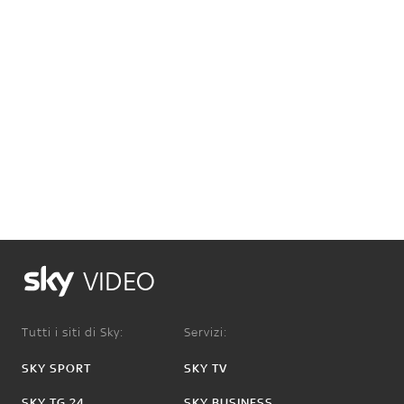
VIDEO
Tutti i siti di Sky:
Servizi:
SKY SPORT
SKY TV
SKY TG 24
SKY BUSINESS