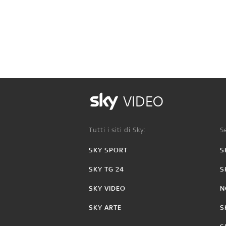
VIDEO
Tutti i siti di Sky:
Se
SKY SPORT
S
SKY TG 24
S
SKY VIDEO
N
SKY ARTE
S