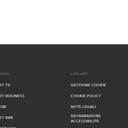
rvizi:
Link utili:
KY TV
GESTIONE COOKIE
KY BUSINESS
COOKIE POLICY
OW
NOTE LEGALI
DICHIARAZIONE
KY BAR
ACCESSIBILITÀ