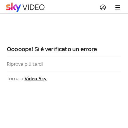
Ooooops! Si è verificato un errore
Riprova più tardi
Torna a
Video Sky