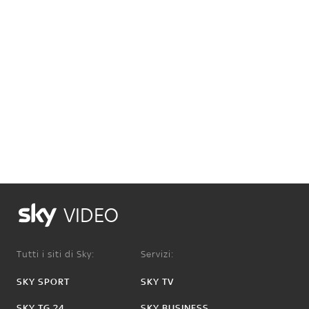
VIDEO
Tutti i siti di Sky:
Servizi:
SKY SPORT
SKY TV
SKY TG 24
SKY BUSINESS