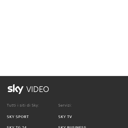
VIDEO
Tutti i siti di Sky:
Servizi:
SKY SPORT
SKY TV
SKY TG 24
SKY BUSINESS