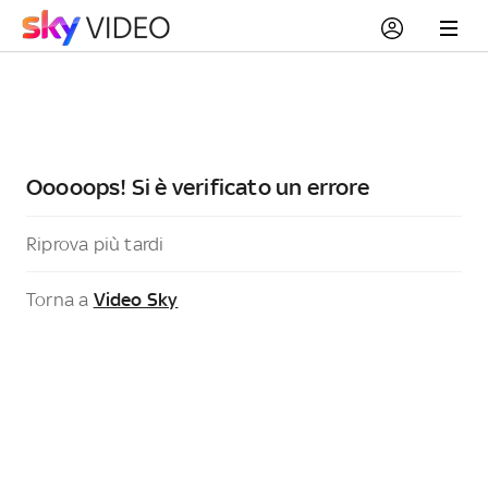
Ooooops! Si è verificato un errore
Riprova più tardi
Torna a
Video Sky