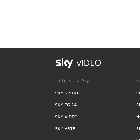
VIDEO
Tutti i siti di Sky:
Se
SKY SPORT
S
SKY TG 24
S
SKY VIDEO
N
SKY ARTE
S