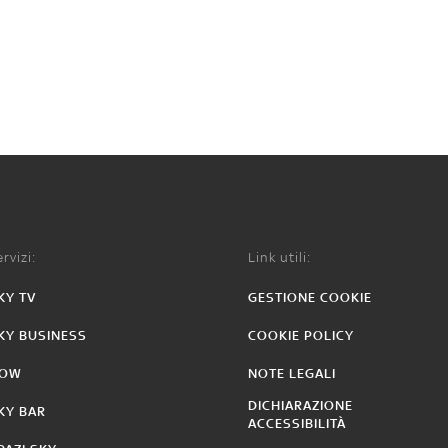
rvizi:
Link utili:
KY TV
GESTIONE COOKIE
KY BUSINESS
COOKIE POLICY
OW
NOTE LEGALI
DICHIARAZIONE
KY BAR
ACCESSIBILITÀ