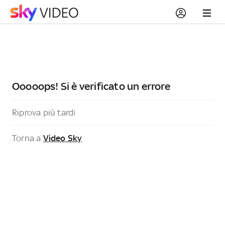
Ooooops! Si è verificato un errore
Riprova più tardi
Torna a
Video Sky