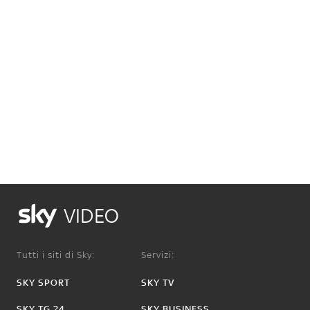
VIDEO
Tutti i siti di Sky:
Servizi:
SKY SPORT
SKY TV
SKY TG 24
SKY BUSINESS