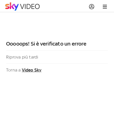
Ooooops! Si è verificato un errore
Riprova più tardi
Torna a
Video Sky