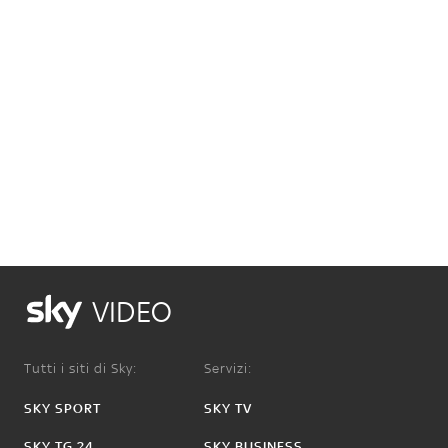
VIDEO
Tutti i siti di Sky:
Servizi:
SKY SPORT
SKY TV
SKY TG 24
SKY BUSINESS