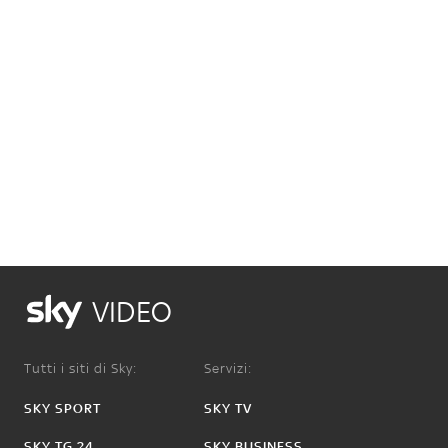
VIDEO
Tutti i siti di Sky:
Servizi:
SKY SPORT
SKY TV
SKY TG 24
SKY BUSINESS