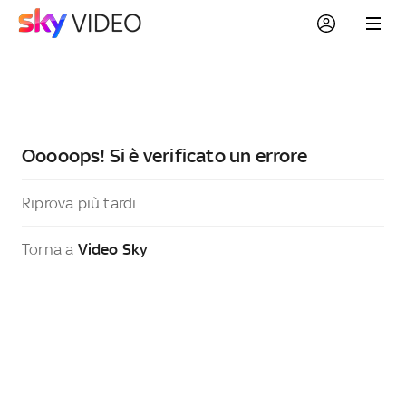
Ooooops! Si è verificato un errore
Riprova più tardi
Torna a
Video Sky