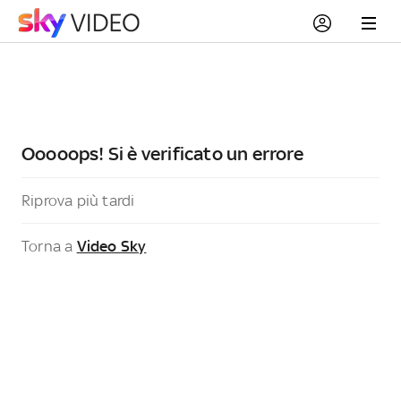
Ooooops! Si è verificato un errore
Riprova più tardi
Torna a
Video Sky