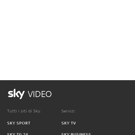
VIDEO
Tutti i siti di Sky:
Servizi:
SKY SPORT
SKY TV
SKY TG 24
SKY BUSINESS