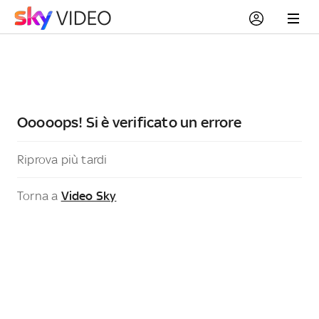
Ooooops! Si è verificato un errore
Riprova più tardi
Torna a
Video Sky