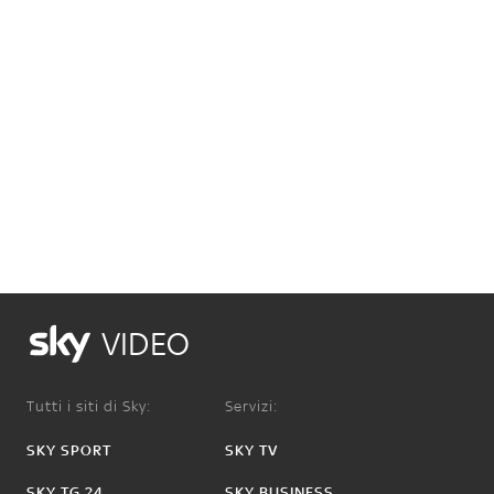
VIDEO
Tutti i siti di Sky:
Servizi:
SKY SPORT
SKY TV
SKY TG 24
SKY BUSINESS